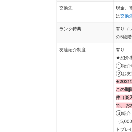
交換先
現金、
は
交換
ランク特典
有り（
の5段
友達紹介制度
有り
★紹介
①紹介時
②お友
※202
この期
件（楽天
で、 
③紹介し
（5,
トプレ