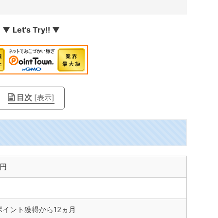
▼
Let's Try!!
▼
目次
[
表示
]
1円
ポイント獲得から12ヵ月